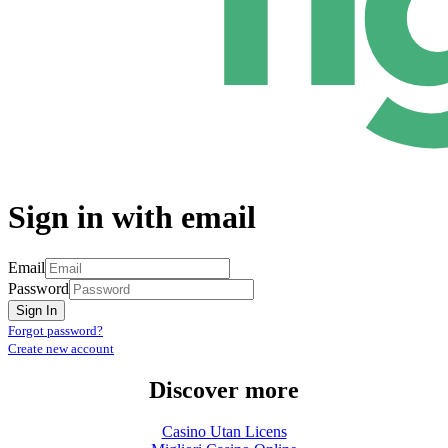
Sign in with email
Email
Password
Sign In
Forgot password?
Create new account
Discover more
Casino Utan Licens