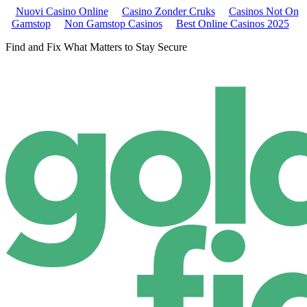
Nuovi Casino Online
Casino Zonder Cruks
Casinos Not On
Gamstop
Non Gamstop Casinos
Best Online Casinos 2025
Find and Fix What Matters to Stay Secure