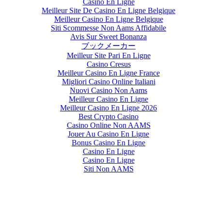
Casino En Ligne
Meilleur Site De Casino En Ligne Belgique
Meilleur Casino En Ligne Belgique
Siti Scommesse Non Aams Affidabile
Avis Sur Sweet Bonanza
ブックメーカー
Meilleur Site Pari En Ligne
Casino Cresus
Meilleur Casino En Ligne France
Migliori Casino Online Italiani
Nuovi Casino Non Aams
Meilleur Casino En Ligne
Meilleur Casino En Ligne 2026
Best Crypto Casino
Casino Online Non AAMS
Jouer Au Casino En Ligne
Bonus Casino En Ligne
Casino En Ligne
Casino En Ligne
Siti Non AAMS